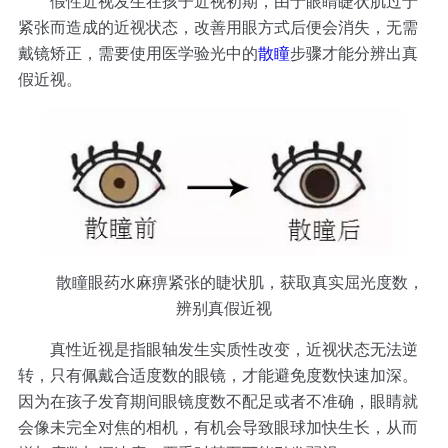
假性近视发生在孩子近视初期，由于眼睛睫状肌过于
紧张而造成的近视状态，改善用眼方式后便会消失，无需
戴镜矫正，需要使用医学验光中的
散瞳
步骤才能分辨出真
假近视。
散瞳眼药水麻痹紧张的睫状肌，获取真实屈光度数，
辨别真假近视
真性近视是指眼轴发生实质性改变，近视状态无法逆
转，只有佩戴合适度数的眼镜，才能避免度数快速加深。
因为在孩子发育期间眼镜度数不配足或者不准确，眼睛就
会像未完全对焦的相机，有机会导致眼球加快生长，从而