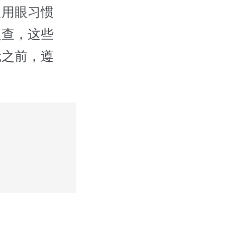
用眼习惯
复查，这些
镜之前，遵
？