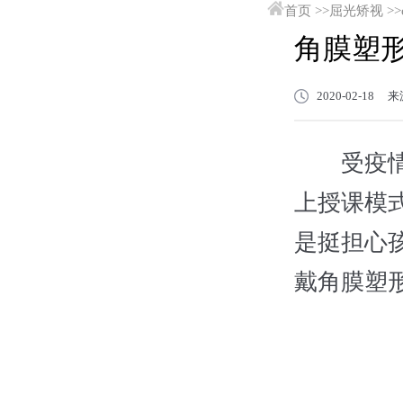
首页
>>
屈光矫视
>>
角膜塑
2020-02-1
受疫情的
上授课模
是挺担心
戴角膜塑