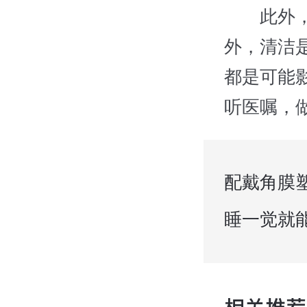
此外，角
外，清洁
都是可能
听医嘱，
配戴角膜
睡一觉就