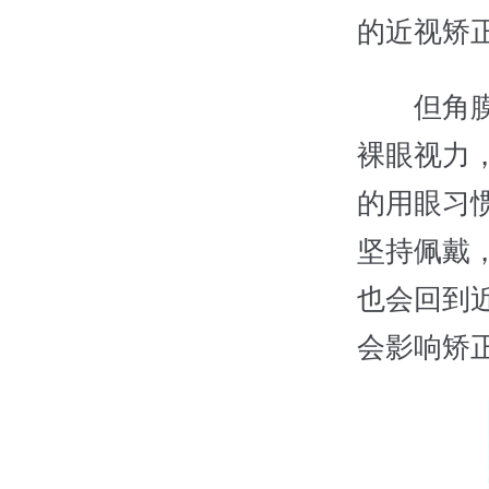
的近视矫
但角膜塑
裸眼视力
的用眼习
坚持佩戴
也会回到
会影响矫