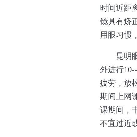
时间近距
镜具有矫
用眼习惯
昆明眼科
外进行10
疲劳，放
期间上网
课期间，
不宜过近