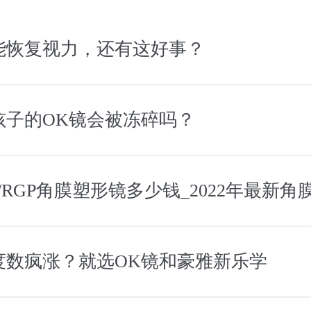
能恢复视力，还有这好事？
孩子的OK镜会被冻碎吗？
度数疯涨？就选OK镜和豪雅新乐学