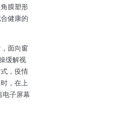
使角膜塑形
配合健康的
，面向窗
健操缓解视
方式，疫情
同时，在上
离电子屏幕