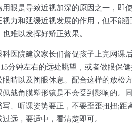
离用眼是导致近视加深的原因之一，即
正视力和延缓近视发展的作用，但不能
，也难以发挥好矫正效果。
医院建议家长们督促孩子上完网课后
--15分钟左右的远处眺望，或者做眼保
松眼睛以及闭眼休息。配合这样的放松
课佩戴角膜塑形镜是不会受到影响的。
书写、听课姿势要正，不要歪歪扭扭;距
或过远，要适中，看清楚即可。