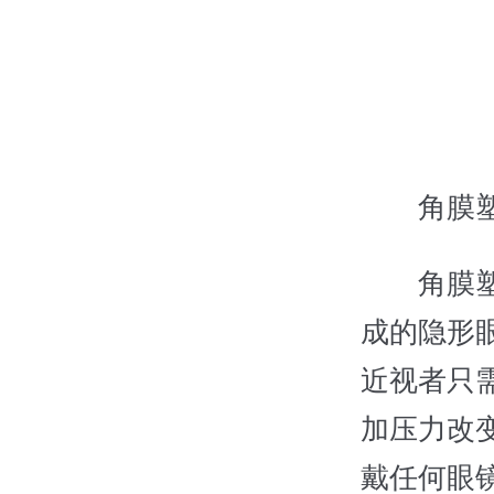
角膜塑形
角膜塑形
成的隐形
近视者只
加压力改
戴任何眼