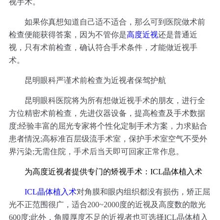
视手术。
如果你真想知道自己适不适合，那么可到医院做术前
检查便能获得答案，因为不管你是
高度近视
还是普通近
视，只有术前检查，确认符合手术条件，才能做近视手
术。
昆明眼科严谨术前检查为近视者保驾护航
昆明眼科医院将为所有想做近视手术的朋友，进行全
方位精密术前检查，先进仪器设备，提高检查及手术数据
度;经验丰富的屈光专家将个性化定制手术方案，力求贴合
患者情況;高标准百层级流手术室，保护手术室空气不受外
界污染;无需住院，手术后当天即可回家正常作息。
为高度近视者提供专门的矫视手术：ICL晶体植入术
ICL晶体植入术
对角膜和眼内组织都没有损伤，矫正屈
光不正范围很广，适合200~2000度的近视及高度数的散光
600度;此外，角膜厚度不足的近视者也可选择ICL晶体植入