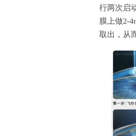
行两次启
膜上做2-
取出，从