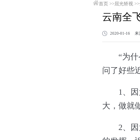
首页
>>
屈光矫视
>>
云南全
2020-01-1
“为什
问了好些
1、因为
大，做就
2、因为