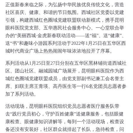
正值新春来临之际，为弘扬中华民族优良传统文化，营造
社区喜庆、健康、和谐的节日氛围。西城社区党委以党建
引领，构建西城红色圈域党建联盟联动新模式，携手昆明
眼科医院党支部、五华惠民社会服务中心、一心堂联合举
办的“美丽西城·金虎新春联动活动——送“福”、送“健康”、
送“书”和趣味小游园系列活动于2022年1月25日在五华区西
城时代商业广场上热热闹闹年味浓浓地拉开了序幕。
系列活动从1月25日至27日分别在五华区黑林铺街道西城社
区、团山社区、融城园城广场展开，昆明眼科医院作为西
城红色圈域党建联盟成员，由党支部副书记兼工会名誉主
席、妇联主席王青瑛、高丹医生等一行6名党团员志愿者参
加了系列活动。
活动现场，昆明眼科医院组织党员志愿者医疗服务队带
去“践行党员初心，守护百姓健康”送健康服务，包括眼健
康检查、眼健康知识讲解等，每到一个活动现场，检查设
备还没有安装好，社区群众就排起了长队，急待检查，问