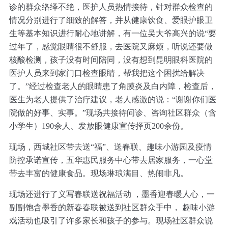
诊的群众络绎不绝，医护人员热情接待，针对群众检查的
情况分别进行了细致的解答，并从健康饮食、爱眼护眼卫
生等基本知识进行耐心地讲解，有一位吴大爷高兴的说“要
过年了，感觉眼睛很不舒服，去医院又麻烦，听说还要做
核酸检测，孩子没有时间陪同，没有想到昆明眼科医院的
医护人员来到家门口检查眼睛，帮我把这个困扰给解决
了。”经过检查老人的眼睛患了角膜炎及白内障，检查后，
医生为老人提供了治疗建议，老人感激的说：“谢谢你们医
院做的好事、实事。”现场共接待问诊、咨询社区群众（含
小学生）190余人、发放眼健康宣传择页200余份。
现场，西城社区带去送“福”、送春联、趣味小游园及疫情
防控承诺宣传，五华惠民服务中心带去居家服务，一心堂
带去丰富的健康食品。现场琳琅满目、热闹非凡。
现场还进行了义写春联送祝福活动 ，墨香迎春暖人心，一
副副饱含墨香的新春春联被送到社区群众手中， 趣味小游
戏活动也吸引了许多家长和孩子的参与。现场社区群众说