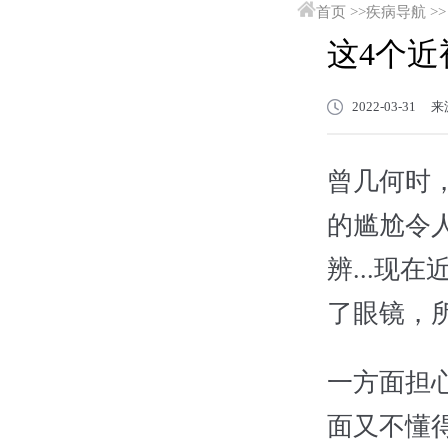
首页
>>
疾病导航
>>
这4个
2022-03-3
曾几何时
的尴尬令人
辨...现
了眼镜，
一方面担
面又不懂