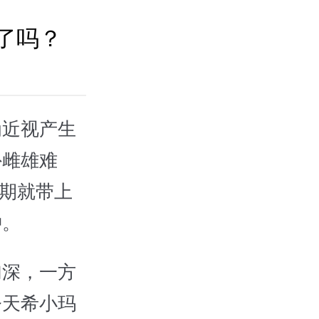
了吗？
为近视产生
外雌雄难
时期就带上
忡。
加深，一方
今天希小玛