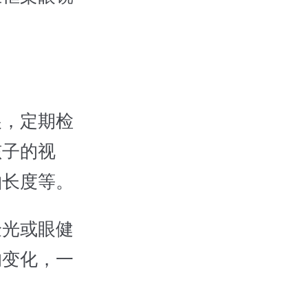
展，定期检
孩子的视
轴长度等。
验光或眼健
的变化，一