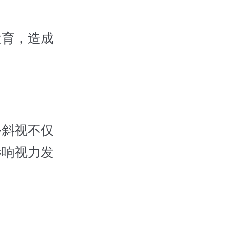
发育，造成
外斜视不仅
影响视力发