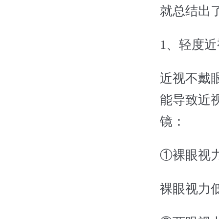
就总结出
1、轻度
近视不戴
能导致近
镜：
①裸眼视
裸眼视力低