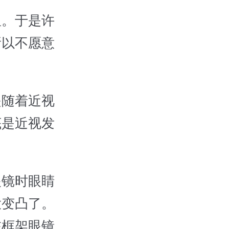
显。于是许
所以不愿意
是随着近视
底是近视发
眼镜时眼睛
大变凸了。
在框架眼镜