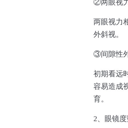
②两眼视
两眼视力
外斜视。
③间隙性
初期看远
容易造成
育。
2、眼镜