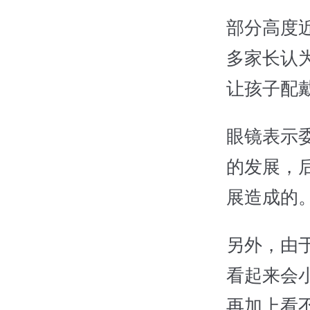
部分高度
多家长认
让孩子配
眼镜表示
的发展，
展造成的
另外，由
看起来会
再加上看