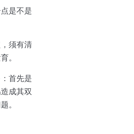
一点是不是
定，须有清
发育。
多：首先是
易造成其双
问题。