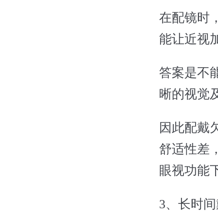
在配镜时
能让近视
答案是不
晰的视觉
因此配戴
舒适性差
眼视功能
3、长时