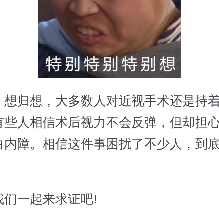
归想，大多数人对近视手术还是持着
有些人相信术后视力不会反弹，但却担
白内障。相信这件事困扰了不少人，到
一起来求证吧!