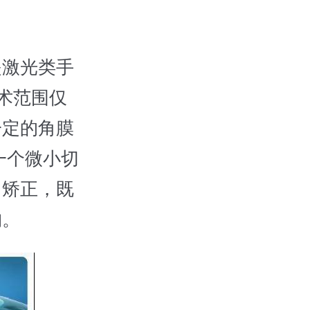
激光类手
术范围仅
一定的角膜
一个微小切
力矫正，既
构。