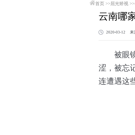
首页
>>
屈光矫视
>>
云南哪
2020-03-1
被眼镜遮
涩，被忘
连遭遇这