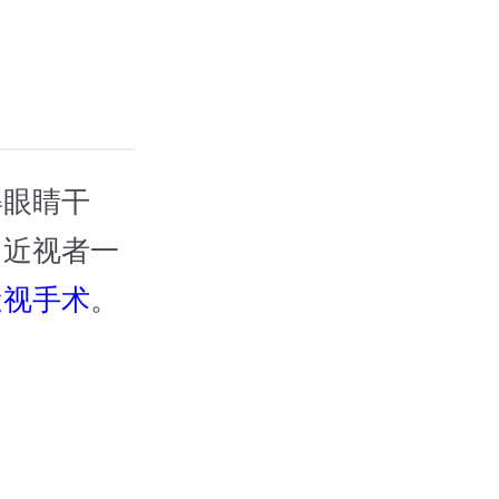
眼睛干
当近视者一
近视手术
。