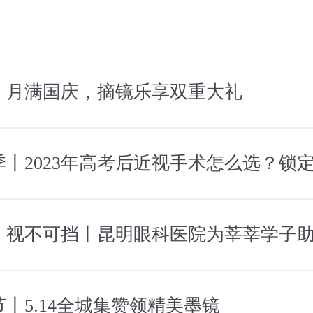
丨月满国庆，摘镜乐享双重大礼
，视不可挡丨昆明眼科医院为莘莘学子
丨5.14全城集赞领精美墨镜