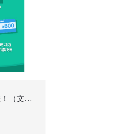
近视度数越高，手术效果越好？这七大误区你别踩！（文末有活动）