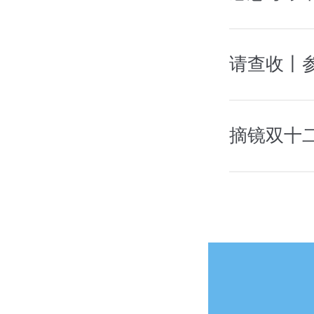
请查收丨
摘镜双十